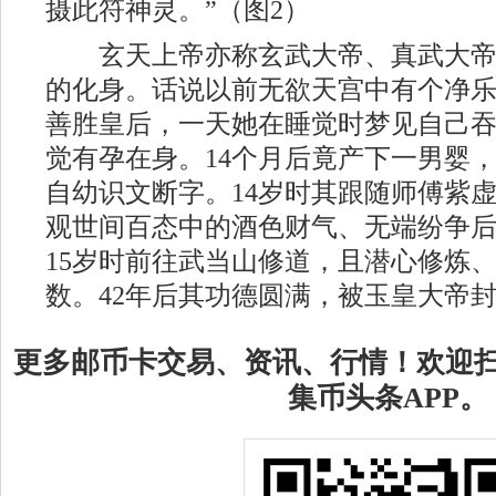
摄此符神灵。”（图2）
玄天上帝亦称玄武大帝、真武大帝
的化身。话说以前无欲天宫中有个净
善胜皇后，一天她在睡觉时梦见自己
觉有孕在身。14个月后竟产下一男婴
自幼识文断字。14岁时其跟随师傅紫
观世间百态中的酒色财气、无端纷争
15岁时前往武当山修道，且潜心修炼
数。42年后其功德圆满，被玉皇大帝
更多邮币卡交易、资讯、行情！欢迎
集币头条APP。